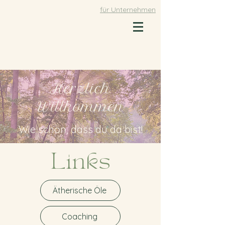
für Unternehmen
Herzlich
Willkommen
Wie schön, dass du da bist!
Links
Ätherische Öle
Coaching