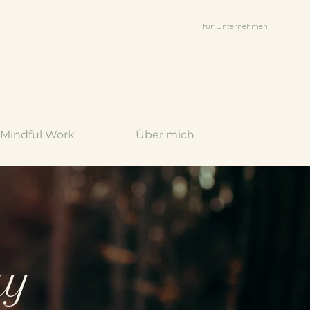
für Unternehmen
Mindful Work
Über mich
ay