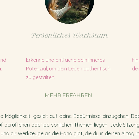
Persönliches Wachstum
und
Erkenne und entfache dein inneres
Fin
.
Potenzial, um dein Leben authentisch
dei
zu gestalten.
MEHR ERFAHREN
ie Möglichkeit, gezielt auf deine Bedürfnisse einzugehen. D
 beruflichen oder persönlichen Themen liegen. Jede Sitzung 
 und dir Werkzeuge an die Hand gibt, die du in deinen Alltag i