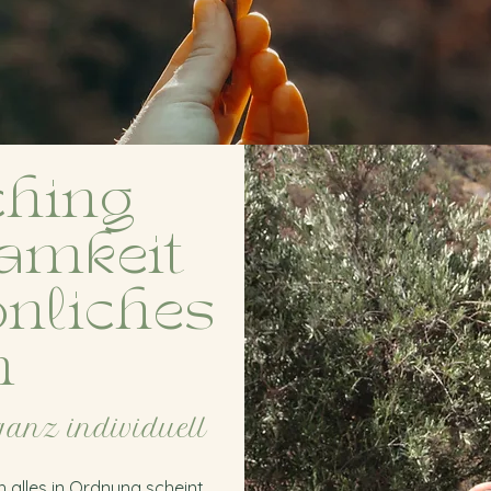
ching
amkeit
nliches
m
ganz individuell
 alles in Ordnung scheint,