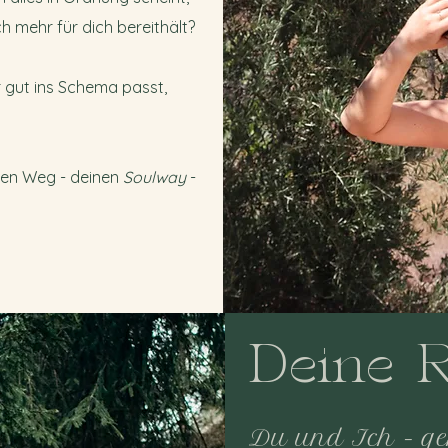
h mehr für dich bereithält?
 gut ins Schema passt,
tigen Weg - deinen
Soulway
-
Deine R
Du und Ich - ge