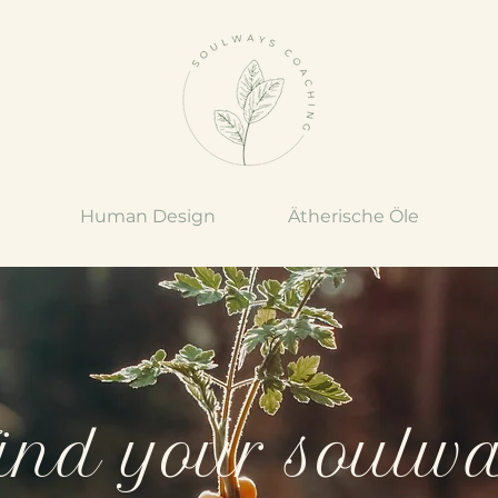
Human Design
Ätherische Öle
ind your soulw