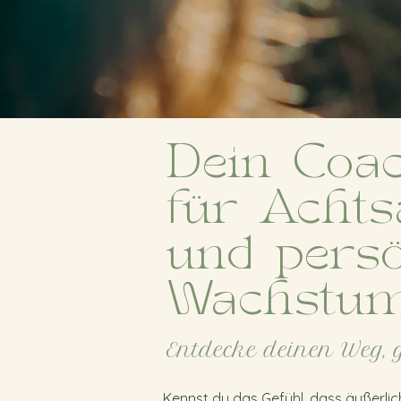
Dein Coa
für Achts
und persö
Wachstu
Entdecke deinen Weg, 
Kennst du das Gefühl, dass äußerlich