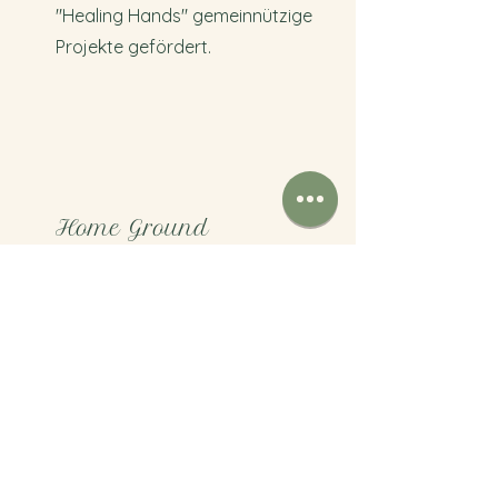
"Healing Hands" gemeinnützige
Projekte gefördert.
Home Ground
Die Pflanzen, aus denen die Öle
gewonnen werden, werden in ihrem
jeweiligen Ursprungsland angebaut.