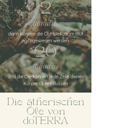
2
Minuten
dann können die Öl-Moleküle im Blut
nachgewiesen werden.
20
Minuten
und die Öle können jede Zelle deines
Körpers beeinflussen
Die ätherischen
Öle von
doTERRA